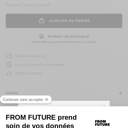
Plus que
1 pièce
en stock
AJOUTER AU PANIER
RETRAIT EN BOUTIQUE
Disponible en quantité limitée dans
1 boutique
Paiement sécurisé
Livraison dans le monde entier
Retours gratuits
Détails
Taille et Coupe
SIGN UP TO UNLOCK YOUR PERSONAL
Matière et Entretien