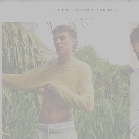
175€
Pull Col Rond "Future" en 3D
s
Cachemire • 2 fils