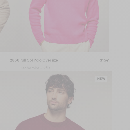
285€
Pull Col Polo Oversize
315€
Cachemire • 6 fils
NEW