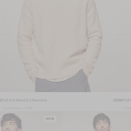
€
Pull Col Rond à Chevrons
325€
Pull
Cachemire • 4 fils
Cach
NEW