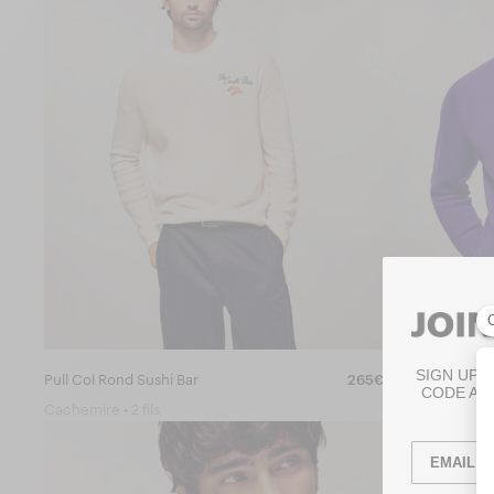
SIGN UP 
Pull Col Rond Sushi Bar
265€
Pull Col Rond
CODE AN
Cachemire • 2 fils
Cachemire • 4 fil
Email
NEW