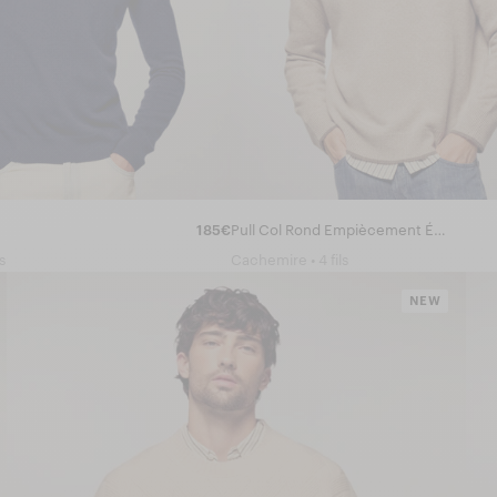
185€
Pull Col Rond Empiècement Épaules
s
Cachemire • 4 fils
NEW