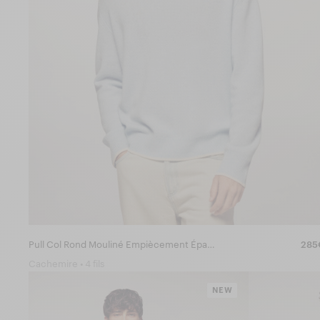
Pull Col Rond Mouliné Empiècement Épaules
285
Cachemire • 4 fils
NEW