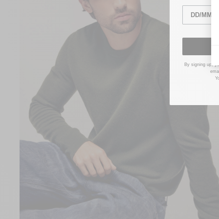
anniversary
By signing up, y
emai
Y