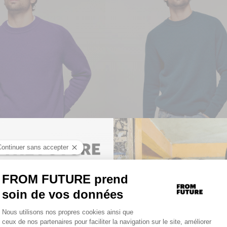
TO UNLOCK YOUR PERSONAL
255€
Pull Col Rond
D
GET 10% OFF YOUR FIRST
.
s
Cachemire • 4 fils
ORDER
NEW