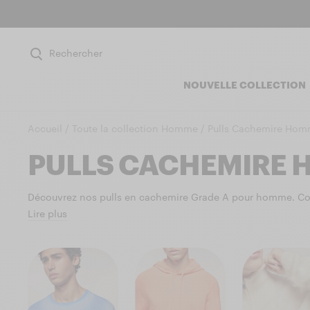
Rechercher
NOUVELLE COLLECTION
Accueil /
Toute la collection Homme /
Pulls Cachemire Ho
PULLS CACHEMIRE
Découvrez nos pulls en cachemire Grade A pour homme. Co
Lire plus
roulés, V ou camionneurs. Fibres de Mongolie, couleurs vibr
certifiées GCS.