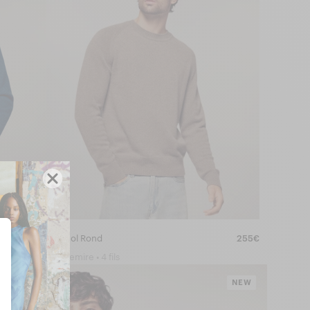
255€
Pull Col Rond
255€
Cachemire • 4 fils
NEW