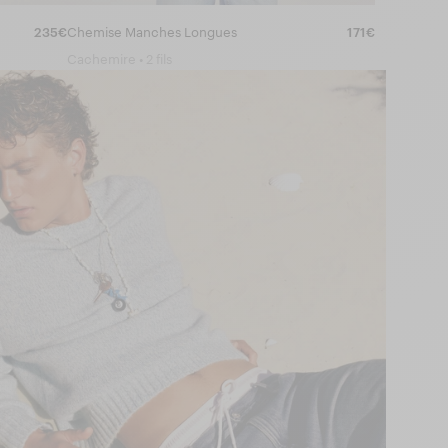
235€
Chemise Manches Longues
171€
Cachemire • 2 fils