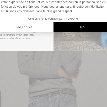
UNLOCK MY CODE
ou agree that we may use tracking pixels in our
ls to personalize your experience.
ou can unsubscribe at any time.