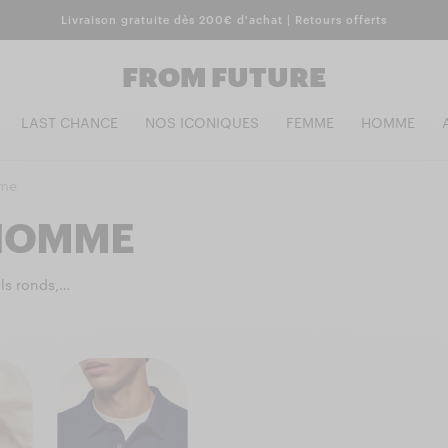
Livraison gratuite dès 200€ d'achat | Retours offerts
FROM FUTURE
LAST CHANCE
NOS ICONIQUES
FEMME
HOMME
mme
 HOMME
ls ronds,
antes et