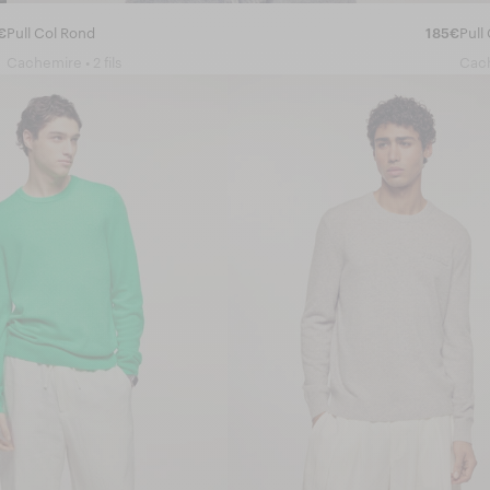
€
Pull Col Rond
185€
Pull
Cachemire • 2 fils
Cach