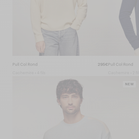
Pull Col Rond
295€
Pull Col Rond
Cachemire • 4 fils
Cachemire • 2 fil
NEW