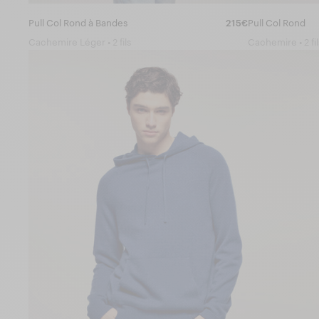
Pull Col Rond à Bandes
215€
Pull Col Rond
Cachemire Léger • 2 fils
Cachemire • 2 fil