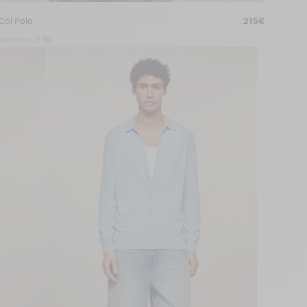
 Col Polo
215€
emire • 2 fils