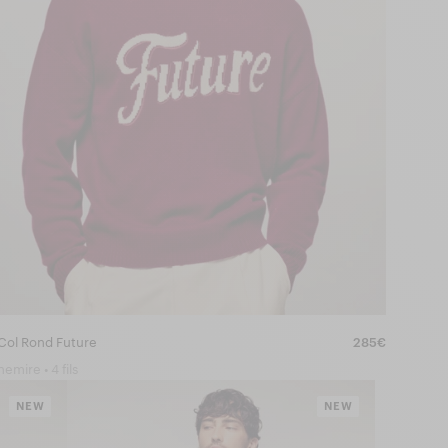
 Col Rond Future
285€
emire • 4 fils
NEW
NEW