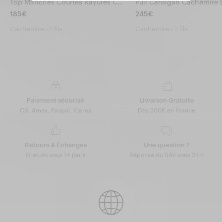
Top Manches Courtes Rayures Cachemire Brossé
Pull Cardigan Cachemire 
185€
245€
Cachemire • 2 fils
Cachemire • 2 fils
Paiement sécurisé
Livraison Gratuite
CB, Amex, Paypal, Klarna
Dès 200€ en France
Retours & Échanges
Une question ?
Gratuits sous 14 jours
Réponse du SAV sous 24H