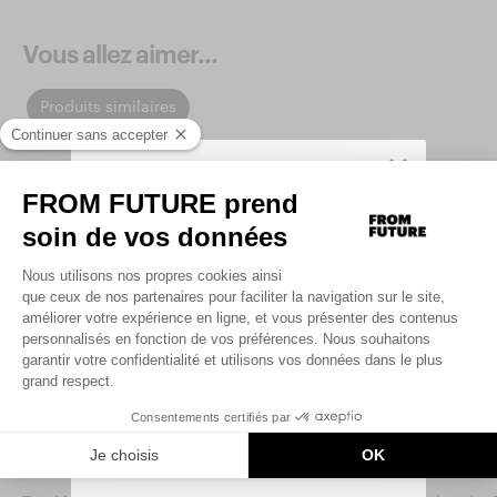
Vous allez aimer...
Produits similaires
SIGN UP TO UNLOCK YOUR PERSONAL
CODE AND
GET 10% OFF YOUR FIRST
.
ORDER
Saisir votre adresse e-mail
UNLOCK MY CODE
By signing up, you agree that we may use tracking pixels in our
emails to personalize your experience.
You can unsubscribe at any time.