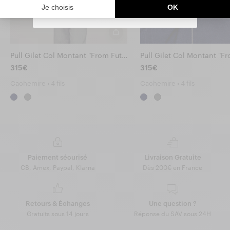
emails to personalize your experience.
You can unsubscribe at any time.
Pull Gilet Col Montant "From Future"
315€
315€
Cachemire • 4 fils
Cachemire • 4 fils
Paiement sécurisé
Livraison Gratuite
CB, Amex, Paypal, Klarna
Dès 200€ en France
Retours & Échanges
Une question ?
Gratuits sous 14 jours
Réponse du SAV sous 24H