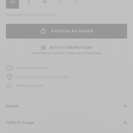
XS
S
M
L
XL
Plus que
3 pièces
en stock
AJOUTER AU PANIER
RETRAIT EN BOUTIQUE
Disponible en quantité limitée dans
3 boutiques
Paiement sécurisé
Livraison dans le monde entier
Retours gratuits
Détails
Taille et Coupe