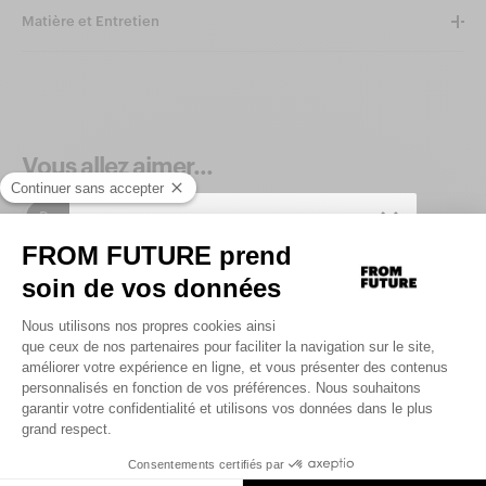
Matière et Entretien
Vous allez aimer...
Produits similaires
SIGN UP TO UNLOCK YOUR PERSONAL
CODE AND
GET 10% OFF YOUR FIRST
.
ORDER
Saisir votre adresse e-mail
UNLOCK MY CODE
By signing up, you agree that we may use tracking pixels in our