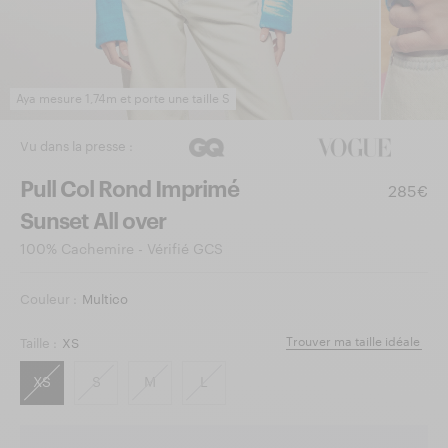
Aya mesure 1,74m et porte une taille S
Vu dans la presse :
Pull Col Rond Imprimé
285€
Sunset All over
100% Cachemire - Vérifié GCS
Couleur :
Multico
Trouver ma taille idéale
Taille :
XS
XS
S
M
L