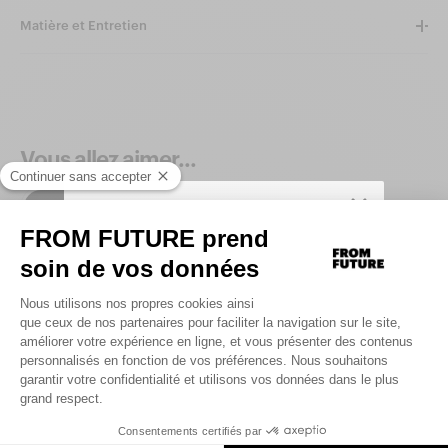
Matière et Entretien
Vous allez aimer...
Produits similaires
SIGN UP TO UNLOCK YOUR PERSONAL
CODE AND
GET 10% OFF YOUR FIRST
.
ORDER
Saisir votre adresse e-mail
UNLOCK MY CODE
By signing up, you agree that we may use tracking pixels in our