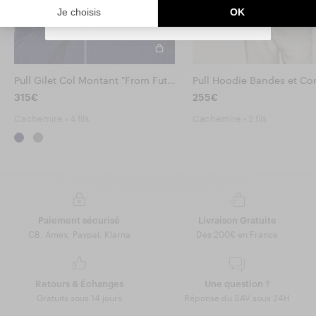
emails to personalize your experience.
You can unsubscribe at any time.
Pull Gilet Col Montant "From Future"
315€
255€
Cachemire • 4 fils
Cachemire • 2 fils
Paiement sécurisé
Livraison Gratuite
CB, Amex, Paypal, Klarna
Dès 200€ en France
Retours & Échanges
Une question ?
Gratuits sous 14 jours
Réponse du SAV sous 24H