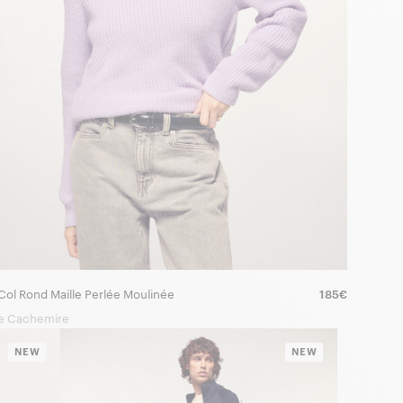
 Col Rond Maille Perlée Moulinée
185€
e Cachemire
NEW
NEW