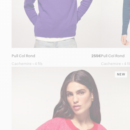
Pull Col Rond
255€
Pull Col Rond
Cachemire • 4 fils
Cachemire • 4 fil
NEW