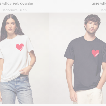
€
Pull Col Polo Oversize
315€
Cachemire • 6 fils
Cach