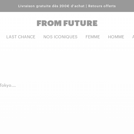
Livraison gratuite dès 200€ d'achat | Retours offerts
FROM FUTURE
LAST CHANCE
NOS ICONIQUES
FEMME
HOMME
Tokyo.
textures,
achemire
,