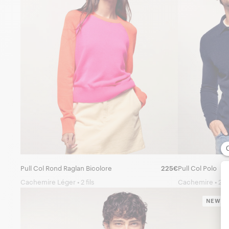
Pull Col Rond Raglan Bicolore
225€
Pull Col Polo
Cachemire Léger • 2 fils
Cachemire • 2 fil
NEW