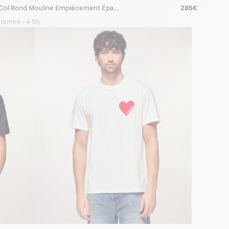
Pull Col Rond Mouliné Empiècement Épaules
285€
emire • 4 fils