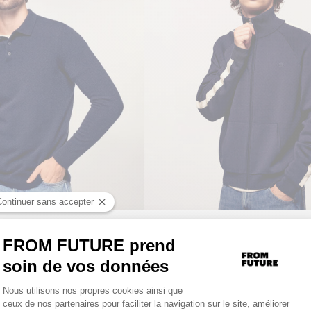
215€
Pull Gilet Zippé Sport Bande Contrastée
s
NEW