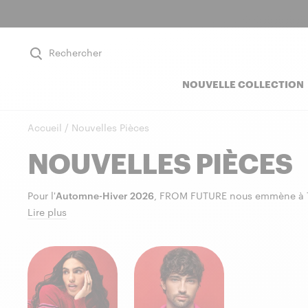
Rechercher
NOUVELLE COLLECTION
Accueil /
Nouvelles Pièces
NOUVELLES PIÈCES
Pour l'
Automne-Hiver 2026
, FROM FUTURE nous emmène à 
Lire plus
Cette saison,
nos iconiques
évoluent à travers de nouvelles 
couleurs et détails signature. De nouvelles pièces en
100% c
100% laine mérinos
et
coton
.