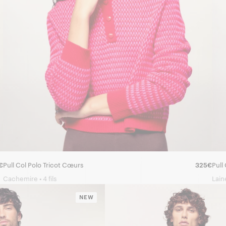
€
Pull Col Polo Tricot Cœurs
325€
Pull
Cachemire • 4 fils
Lain
NEW