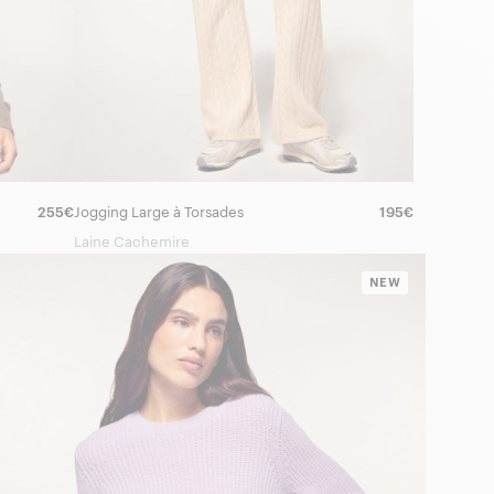
255€
Jogging Large à Torsades
195€
Laine Cachemire
NEW