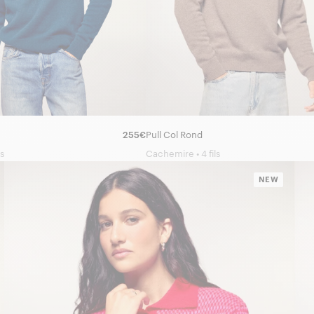
255€
Pull Col Rond
s
Cachemire • 4 fils
NEW