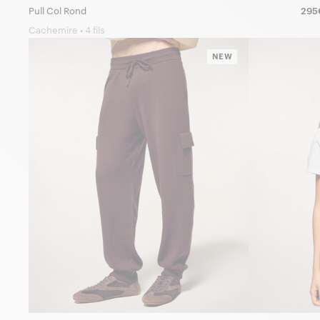
Pull Col Rond
295
Cachemire • 4 fils
NEW