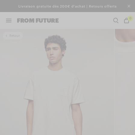
Livraison gratuite dès 200€ d'achat | Retours offerts
0
FROM FUTURE
Retour