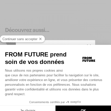
Découvrez aussi...
Produits similaires
SIGN UP TO UNLOCK YOUR PERSONAL
CODE AND
GET 10% OFF YOUR FIRST
.
ORDER
Saisir votre adresse e-mail
UNLOCK MY CODE
By signing up, you agree that we may use tracking pixels in our
emails to personalize your experience.