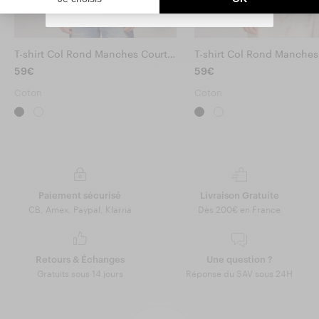
You can unsubscribe at any time.
T-shirt Col Rond Manches Courtes Cœur
59€
59€
Coton
Coton
Paiement sécurisé
Livraison Gratuite
CB, Amex, Paypal, Klarna
Dès 200€ en France
Retours & Échanges
Une question ?
Gratuits sous 14 jours
Réponse du SAV sous 24H