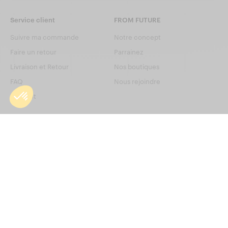
Service client
FROM FUTURE
Suivre ma commande
Notre concept
Faire un retour
Parrainez
Livraison et Retour
Nos boutiques
FAQ
Nous rejoindre
Contact
Mentions légales
AJOUTER AU PANIER
Sélectionnez votre taille
CGV
Politique de confidentialité
XS
S
M
L
XL
Plan de site
Retours Gratuits
Conditions de l'offre en cours
Droit de rétractation