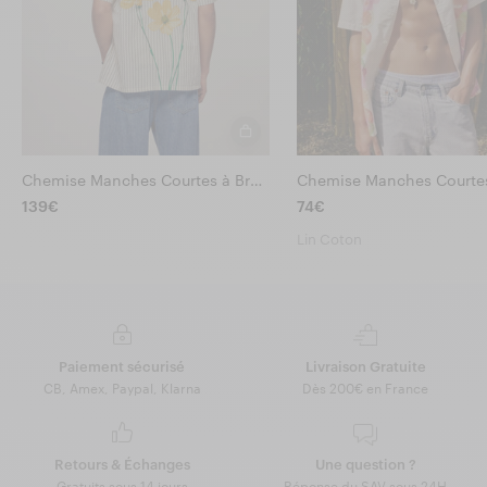
Chemise Manches Courtes à Broderies
139€
74€
Lin Coton
Paiement sécurisé
Livraison Gratuite
CB, Amex, Paypal, Klarna
Dès 200€ en France
Retours & Échanges
Une question ?
Gratuits sous 14 jours
Réponse du SAV sous 24H