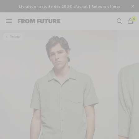
Livraison gratuite dès 200€ d'achat | Retours offerts
0
FROM FUTURE
Retour