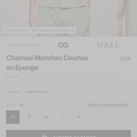
Dren mesure 1,89m et porte une taille M
Vu dans la presse :
Chemise Manches Courtes
129€
en Éponge
Coton
Couleur :
Sage Green
Trouver ma taille idéale
Taille :
XS
XS
S
M
L
XL