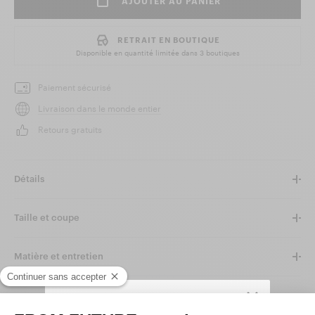
AJOUTER AU PANIER
RETRAIT EN BOUTIQUE
Disponible en quantité limitée dans
3 boutiques
Paiement sécurisé
Livraison dans le monde entier
Retours gratuits
Détails
Taille et coupe
Matière et entretien
Compléter ce look