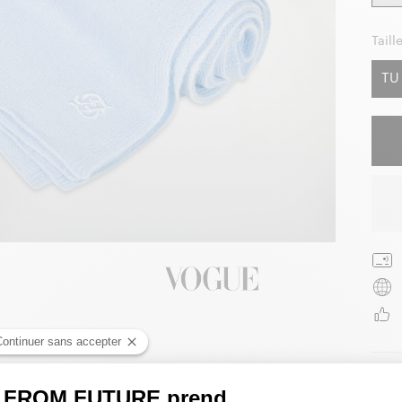
Taille
TU
Détai