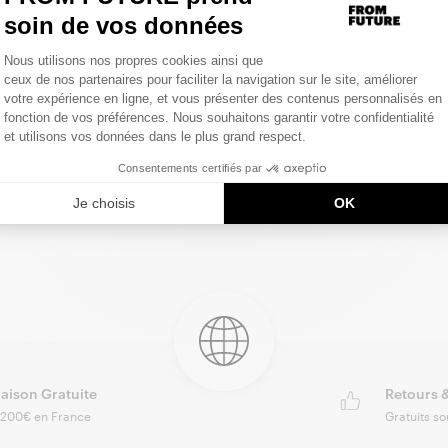
Taill
Matiè
raison Gratuite
Retours 
 200€ en France
Gratuits so