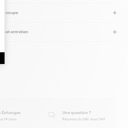
e et coupe
re et entretien
& Échanges
Une question ?
us 14 jours
Réponse du SAV sous 24H