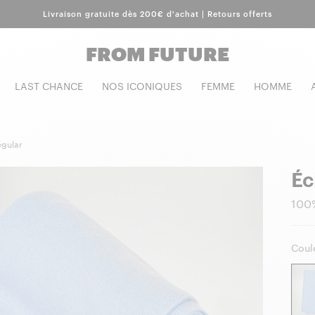
Livraison gratuite dès 200€ d'achat | Retours offerts
FROM FUTURE
LAST CHANCE
NOS ICONIQUES
FEMME
HOMME
gular
Éc
100%
Coule