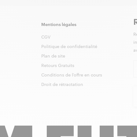
Mentions légales
R
CGV
i
Politique de confidentialité
a
Plan de site
Retours Gratuits
Conditions de l'offre en cours
Droit de rétractation