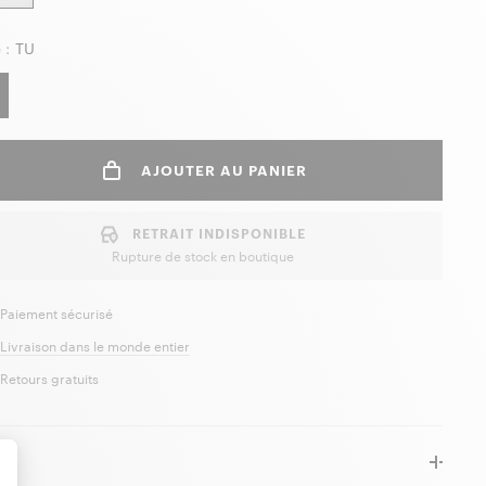
 :
TU
AJOUTER AU PANIER
RETRAIT INDISPONIBLE
Rupture de stock en boutique
Paiement sécurisé
Livraison dans le monde entier
Retours gratuits
ls