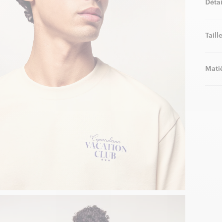
Détai
Taill
Matiè