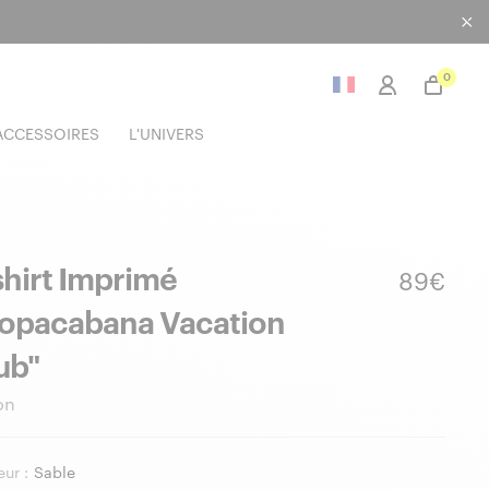
0
ACCESSOIRES
L'UNIVERS
shirt Imprimé
89€
opacabana Vacation
ub"
on
ur :
Sable