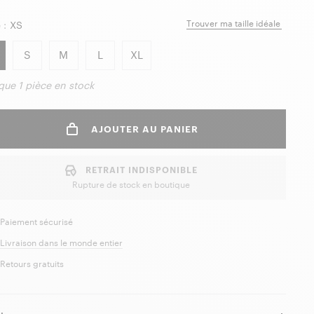
Trouver ma taille idéale
 :
XS
S
M
L
XL
 que
1 pièce
en stock
AJOUTER AU PANIER
RETRAIT INDISPONIBLE
Rupture de stock en boutique
Paiement sécurisé
Livraison dans le monde entier
Retours gratuits