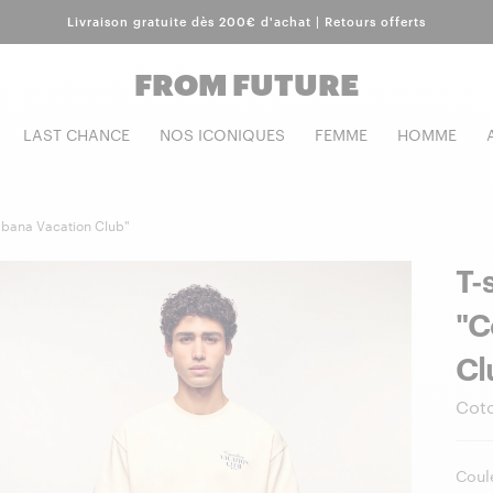
Livraison gratuite dès 200€ d'achat | Retours offerts
FROM FUTURE
LAST CHANCE
NOS ICONIQUES
FEMME
HOMME
abana Vacation Club"
T-
"C
Cl
Cot
Coule