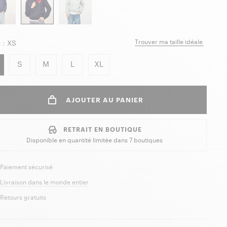
Trouver ma taille idéale
 :
XS
S
M
L
XL
AJOUTER AU PANIER
RETRAIT EN BOUTIQUE
Disponible en quantité limitée dans
7 boutiques
Paiement sécurisé
Livraison dans le monde entier
Retours gratuits