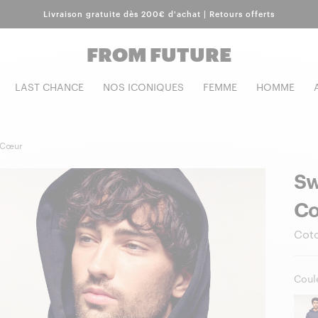
Livraison gratuite dès 200€ d'achat | Retours offerts
FROM FUTURE
LAST CHANCE
NOS ICONIQUES
FEMME
HOMME
 Cœur
Sw
C
Cot
Coule