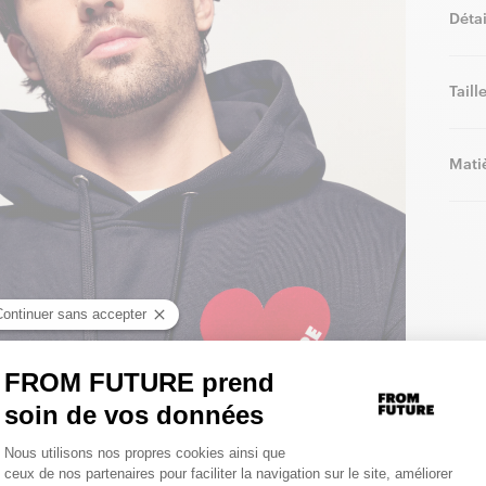
Détai
Taill
Matiè