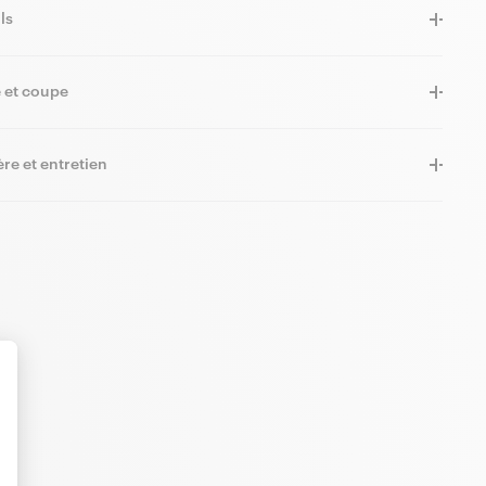
ls
e et coupe
re et entretien