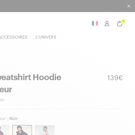
0
ACCESSOIRES
L'UNIVERS
eatshirt Hoodie
139€
œur
on
ur :
Noir