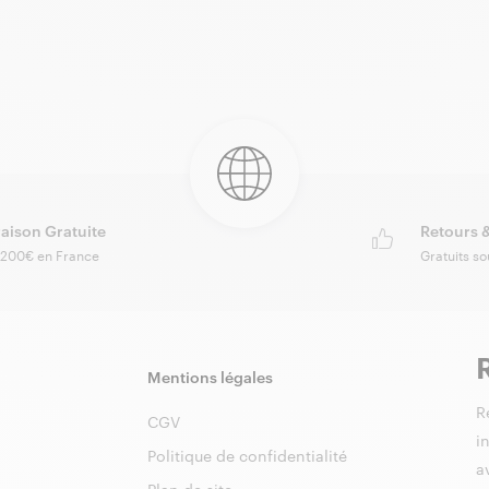
raison Gratuite
Retours 
 200€ en France
Gratuits so
Mentions légales
R
CGV
i
Politique de confidentialité
a