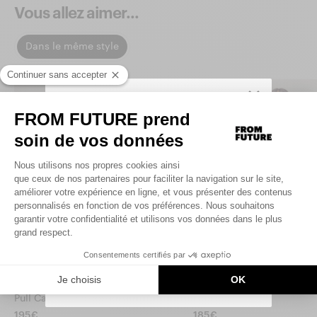
Vous allez aimer...
Dans le même style
SIGN UP TO UNLOCK YOUR PERSONAL
CODE AND
GET 10% OFF YOUR FIRST
.
ORDER
Saisir votre adresse e-mail
UNLOCK MY CODE
By signing up, you agree that we may use tracking pixels in our
emails to personalize your experience.
You can unsubscribe at any time.
Pull Cardigan Tricolore
Pull Col V
195€
185€