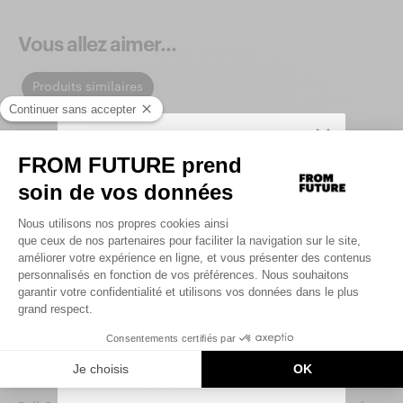
Vous allez aimer...
Produits similaires
SIGN UP TO UNLOCK YOUR PERSONAL
CODE AND
GET 10% OFF YOUR FIRST
.
ORDER
Saisir votre adresse e-mail
UNLOCK MY CODE
By signing up, you agree that we may use tracking pixels in our
emails to personalize your experience.
You can unsubscribe at any time.