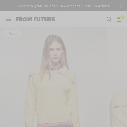
Livraison gratuite dès 200€ d'achat | Retours offerts
0
FROM FUTURE
Retour