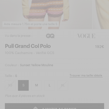
Aida mesure 1,75m et porte une taille S
Vu dans la presse :
Pull Grand Col Polo
192€
100% Cachemire - Vérifié GCS
Couleur :
Sunset Yellow Mouline
Trouver ma taille idéale
Taille :
S
XS
S
M
L
XL
Plus que
4 pièces
en stock