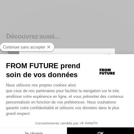
Découvrez aussi...
Produits similaires
SIGN UP TO UNLOCK YOUR PERSONAL
CODE AND
GET 10% OFF YOUR FIRST
.
ORDER
Saisir votre adresse e-mail
UNLOCK MY CODE
By signing up, you agree that we may use tracking pixels in our
emails to personalize your experience.