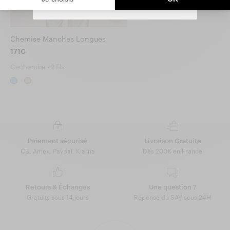
You can unsubscribe at any time.
Chemise Manches Longues
171€
Cachemire • 2 fils
Paiement sécurisé
Livraison Gratuite
CB, Amex, Paypal, Klarna
Dès 200€ en France
Retours & Échanges
Une question ?
Gratuits sous 14 jours
Réponse du SAV sous 24H