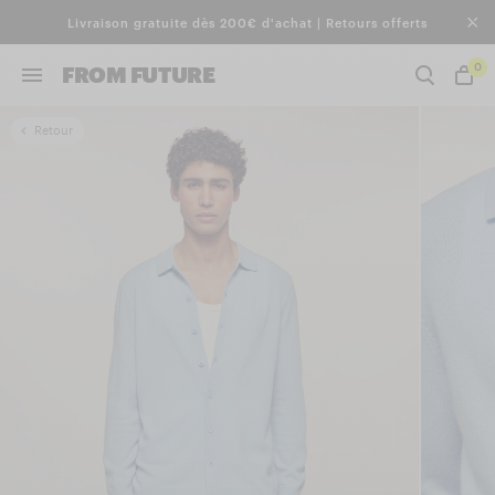
Livraison gratuite dès 200€ d'achat | Retours offerts
0
FROM FUTURE
Retour