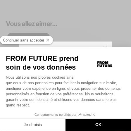
Vous allez aimer...
Produits similaires
SIGN UP TO UNLOCK YOUR PERSONAL
CODE AND
GET 10% OFF YOUR FIRST
.
ORDER
Saisir votre adresse e-mail
UNLOCK MY CODE
By signing up, you agree that we may use tracking pixels in our
emails to personalize your experience.
You can unsubscribe at any time.