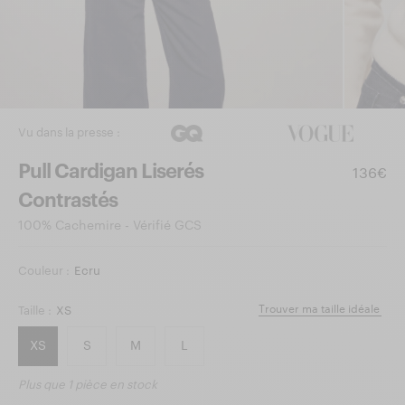
Vu dans la presse :
Pull Cardigan Liserés
136€
Contrastés
100% Cachemire - Vérifié GCS
Couleur :
Ecru
Trouver ma taille idéale
Taille :
XS
XS
S
M
L
Plus que
1 pièce
en stock