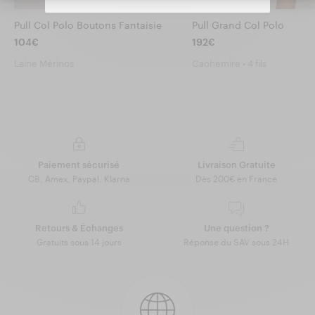
Pull Col Polo Boutons Fantaisie
Pull Grand Col Polo
104€
192€
Laine Mérinos
Cachemire • 4 fils
Paiement sécurisé
Livraison Gratuite
CB, Amex, Paypal, Klarna
Dès 200€ en France
Retours & Échanges
Une question ?
Gratuits sous 14 jours
Réponse du SAV sous 24H