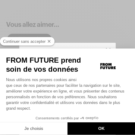
Vous allez aimer...
Produits similaires
SIGN UP TO UNLOCK YOUR PERSONAL
CODE AND
GET 10% OFF YOUR FIRST
.
ORDER
Saisir votre adresse e-mail
UNLOCK MY CODE
By signing up, you agree that we may use tracking pixels in our
emails to personalize your experience.
You can unsubscribe at any time.