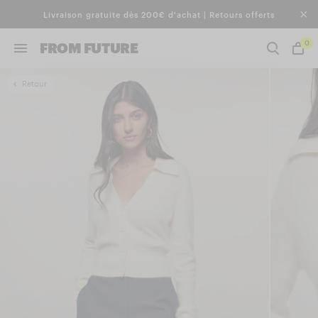
Livraison gratuite dès 200€ d'achat | Retours offerts
0
FROM FUTURE
Retour