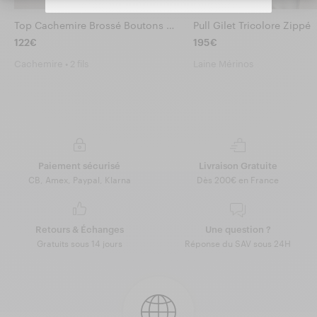
Top Cachemire Brossé Boutons Bijoux
Pull Gilet Tricolore Zippé
122€
195€
Cachemire • 2 fils
Laine Mérinos
Paiement sécurisé
Livraison Gratuite
CB, Amex, Paypal, Klarna
Dès 200€ en France
Retours & Échanges
Une question ?
Gratuits sous 14 jours
Réponse du SAV sous 24H