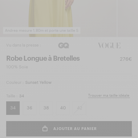
Andrea mesure 1,80m et porte une taille S
Vu dans la presse :
Robe Longue à Bretelles
276€
100% Soie
Couleur :
Sunset Yellow
Trouver ma taille idéale
Taille :
34
34
36
38
40
42
AJOUTER AU PANIER