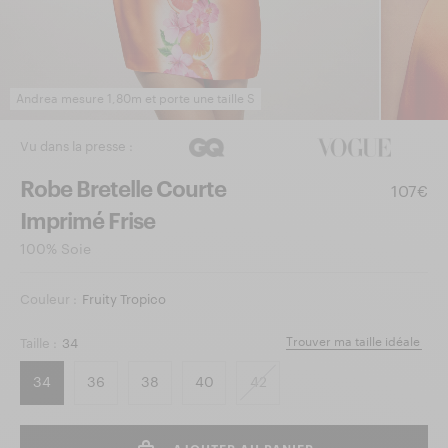
Andrea mesure 1,80m et porte une taille S
Vu dans la presse :
Robe Bretelle Courte
107€
Imprimé Frise
100% Soie
Couleur :
Fruity Tropico
Trouver ma taille idéale
Taille :
34
34
36
38
40
42