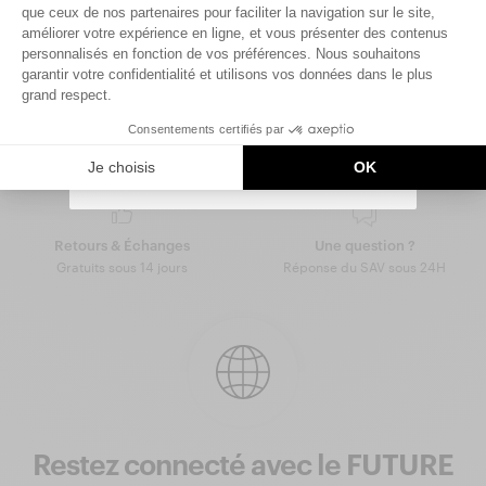
Saisir votre adresse e-mail
UNLOCK MY CODE
By signing up, you agree that we may use tracking pixels in our
Paiement sécurisé
Livraison Gratuite
emails to personalize your experience.
CB, Amex, Paypal, Klarna
Dès 200€ en France
You can unsubscribe at any time.
Retours & Échanges
Une question ?
Gratuits sous 14 jours
Réponse du SAV sous 24H
Restez connecté avec le FUTURE