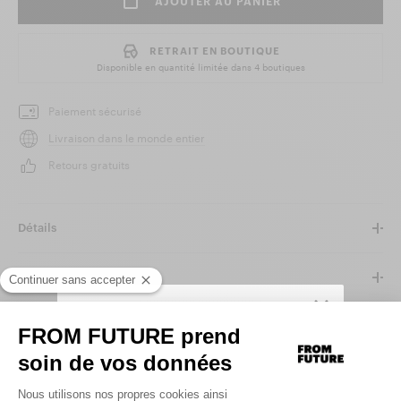
AJOUTER AU PANIER
RETRAIT EN BOUTIQUE
Disponible en quantité limitée dans
4 boutiques
Paiement sécurisé
Livraison dans le monde entier
Retours gratuits
Détails
Taille et Coupe
Matière et Entretien
SIGN UP TO UNLOCK YOUR PERSONAL
CODE AND
GET 10% OFF YOUR FIRST
.
ORDER