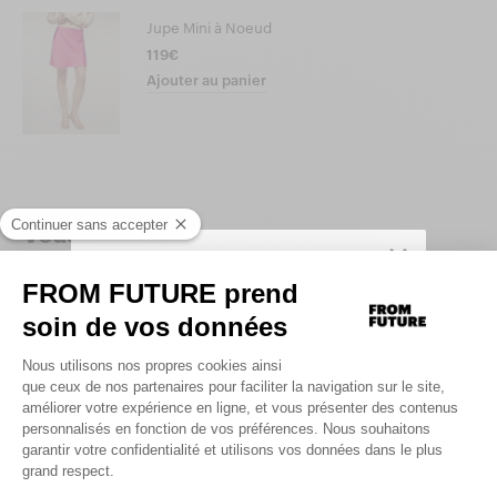
Jupe Mini à Noeud
119€
Ajouter au panier
Vous allez aimer...
Produits similaires
SIGN UP TO UNLOCK YOUR PERSONAL
CODE AND
GET 10% OFF YOUR FIRST
.
ORDER
Saisir votre adresse e-mail
UNLOCK MY CODE