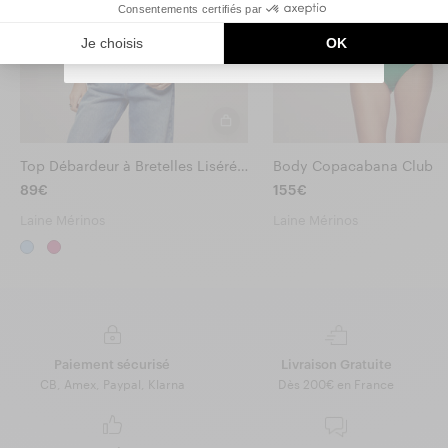
By signing up, you agree that we may use tracking pixels in our
emails to personalize your experience.
You can unsubscribe at any time.
Top Débardeur à Bretelles Liséré Contrasté
Body Copacabana Club
89€
155€
Laine Mérinos
Laine Mérinos
Paiement sécurisé
Livraison Gratuite
CB, Amex, Paypal, Klarna
Dès 200€ en France