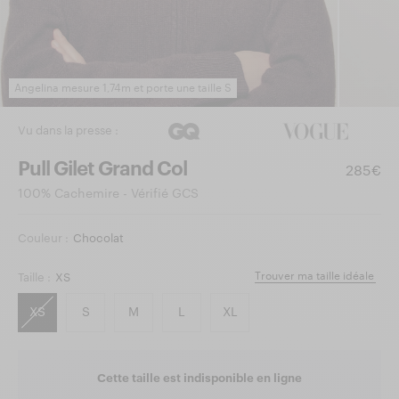
Angelina mesure 1,74m et porte une taille S
Vu dans la presse :
Pull Gilet Grand Col
285€
100% Cachemire - Vérifié GCS
Couleur :
Chocolat
Trouver ma taille idéale
Taille :
XS
XS
S
M
L
XL
Cette taille est indisponible en ligne