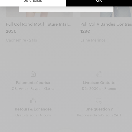
You can unsubscribe at any time.
Pull Col Rond Motif Future Intarsia
Pull Col V Bandes Contra
265€
129€
Cachemire • 2 fils
Laine Mérinos
Paiement sécurisé
Livraison Gratuite
CB, Amex, Paypal, Klarna
Dès 200€ en France
Retours & Échanges
Une question ?
Gratuits sous 14 jours
Réponse du SAV sous 24H