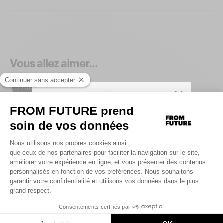
Vous allez aimer...
Produits similaires
SIGN UP TO UNLOCK YOUR PERSONAL
CODE AND
GET 10% OFF YOUR FIRST
.
ORDER
Saisir votre adresse e-mail
UNLOCK MY CODE
By signing up, you agree that we may use tracking pixels in our
emails to personalize your experience.