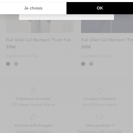
By signing up, you agree that we may use tracking pixels in our
emails to personalize your experience.
You can unsubscribe at any time.
Pull Gilet Col Montant "From Future"
315€
315€
Cachemire • 4 fils
Cachemire • 4 fils
Paiement sécurisé
Livraison Gratuite
CB, Amex, Paypal, Klarna
Dès 200€ en France
Retours & Échanges
Une question ?
Gratuits sous 14 jours
Réponse du SAV sous 24H