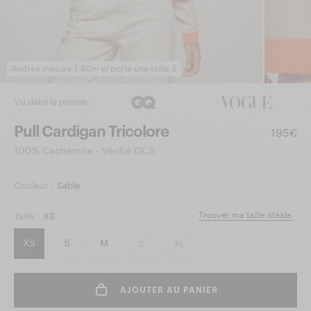
Andrea mesure 1,80m et porte une taille S
Vu dans la presse :
Pull Cardigan Tricolore
195€
100% Cachemire - Vérifié GCS
Couleur :
Sable
Trouver ma taille idéale
Taille :
XS
XS
S
M
L
XL
AJOUTER AU PANIER