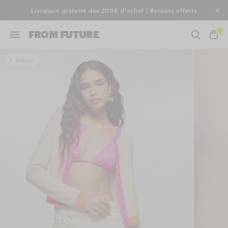
Livraison gratuite dès 200€ d'achat | Retours offerts
0
FROM FUTURE
Retour