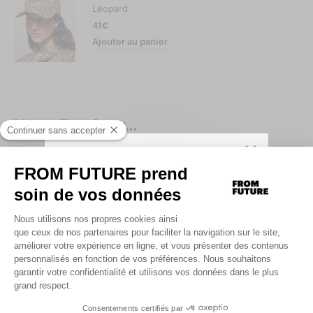
Léopard
41€
Ajouter au panier
Vous allez aimer...
Produits similaires
SIGN UP TO UNLOCK YOUR PERSONAL
CODE AND
GET 10% OFF YOUR FIRST
.
ORDER
Saisir votre adresse e-mail
UNLOCK MY CODE