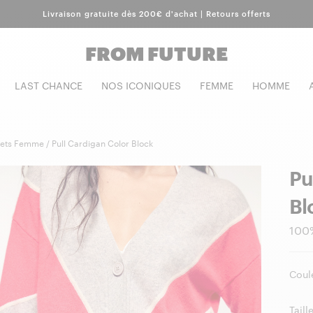
Livraison gratuite dès 200€ d'achat | Retours offerts
FROM FUTURE
LAST CHANCE
NOS ICONIQUES
FEMME
HOMME
lets Femme /
Pull Cardigan Color Block
Pu
Bl
100%
Coule
Taille