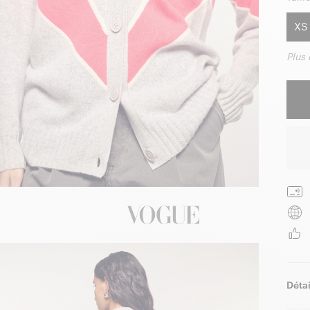
XS
Plus
Détai