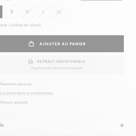
S
M
L
XL
 que
1 pièce
en stock
AJOUTER AU PANIER
RETRAIT INDISPONIBLE
Rupture de stock en boutique
Paiement sécurisé
Livraison dans le monde entier
Retours gratuits
ls