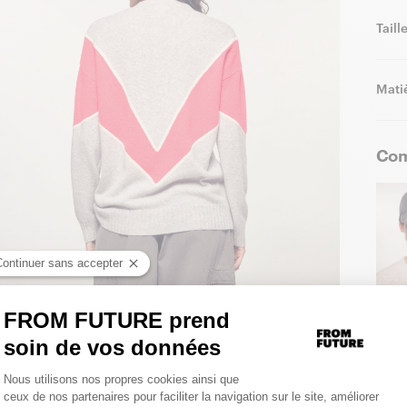
Taill
Matiè
Com