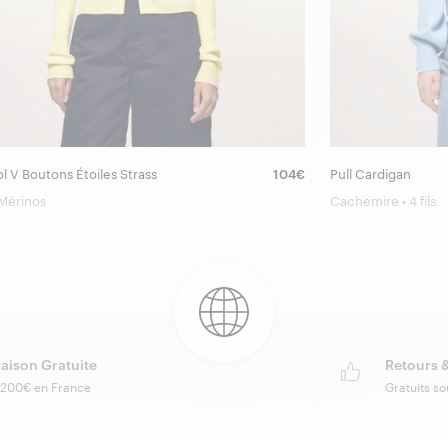
l V Boutons Étoiles Strass
104€
Pull Cardigan
 Mérinos
Cachemire • 4 fils
raison Gratuite
Retours 
 200€ en France
Gratuits so