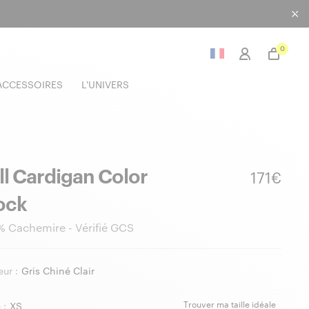
0
ACCESSOIRES
L'UNIVERS
ll Cardigan Color
171€
ock
 Cachemire - Vérifié GCS
ur :
Gris Chiné Clair
Trouver ma taille idéale
 :
XS