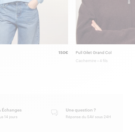
150€
Pull Gilet Grand Col
Cachemire • 4 fils
& Échanges
Une question ?
us 14 jours
Réponse du SAV sous 24H