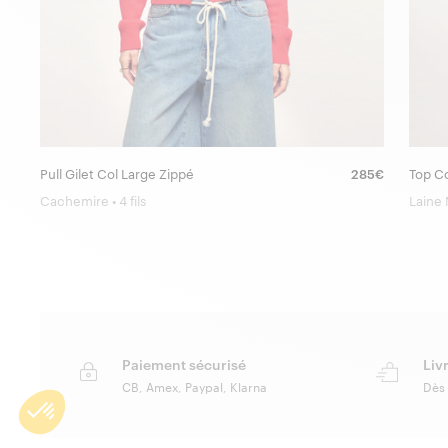
Pull Gilet Col Large Zippé
285€
Top Co
Cachemire • 4 fils
Laine
Paiement sécurisé
Liv
CB, Amex, Paypal, Klarna
Dès